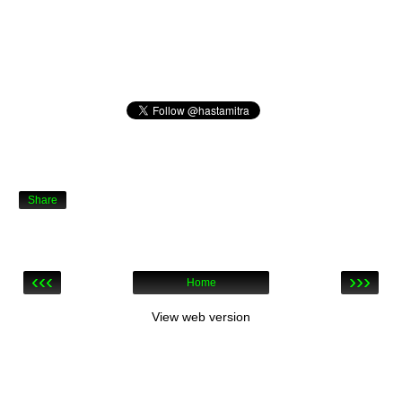
Share
‹‹‹
›››
Home
View web version