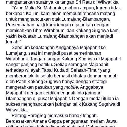
mengantarkan suratnya ke tangan Sri Ratu di Wilwatikta.
“Yang Mulia Sri Maharatu, mohon ampun, karena tidak
berkabar. Kali ini kami akan membuat rencana matang
untuk menghancurkan otak Lumajang-Blambangan.
Persembahan bakti kami tengah dijalankan dengan
memisahkan Bhre Wirabhumi dan Kakang Sugriwa kami
yakin kekuatan Lumajang-Blambangan akan menjadi
lemah.”
Sebelum kedatangan Anggabaya Majapahit ke
Lumajang, saat ini menjadi pusat pemerintahan
Wirabhumi. Tangan-tangan Kakang Sugriwa di Majapahit
sangat panjang berliku. Setiap serangan Majapahit
terhadap wilayah Tapal Kuda di Selatan-Timur yang
memberontak itu selalu berhasil dihalau dengan mudah
oleh Patih Kakang Sugriwa hanya dengan strategi
mengerahkan pasukan yang
mobile
. Anggabaya
Majapahit dengan cerdik menggali info jaringan
Blambangan di pusat Majapahit. Dengan modal itulah ia
sukses menghancurkan jaringan telik Kakang Sugriwa di
Wilwatikta.
Perang Paregreg memasuki babak tengah.
Berdasarkan Amana Gappa penggunaan meriam Jawa,
cetbang hanya boleh digunakan di laut. Dalam perang