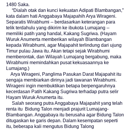
1480 Saka.
“Dialah otak dan kunci kekuatan Adipati Blambangan,”
kata dalam hati Anggabaya Majapahih Arya Wirageni.
Separatis Wirabhumi -- berdasarkan keterangan para
telik terdahulu yang dikirim ke ibukota Lumajang --
memiliki patih yang handal, Kakang Sugriwa. (Hayam
Wuruk Anumerta memberikan wilayah Blambangan
kepada Wirabhumi, agar Majapahit terlindung dari ujung
Timur pulau Jawa itu. Akan tetapi sejak Wirabhumi
memberontak, dan Wilayah Lumajang bergabung, maka
Wirabhumi memindahkan pusat kekuasaannya ke
Lumajang.)
Arya Wirageni, Panglima Pasukan Darat Majapahit itu
sengaja membiarkan dirinya jadi tawanan Wirabhumi.
Wirageni ingin membuktikan betapa berpengaruhnya
kecerdasan Patih Kakang Sugriwa terhadap putra selir
Hayam Wuruk Anumerta itu.
Salah seorang putra Anggabaya Majapahit yang telah
renta itu Bidung Talon menjadi prajurit Lumajang-
Blambangan. Anggabaya itu berusaha agar Bidung Talon
ditugaskan ke garis depan. Dalam kesempatan seperti
itu, beberapa kali mengutus Bidung Talong