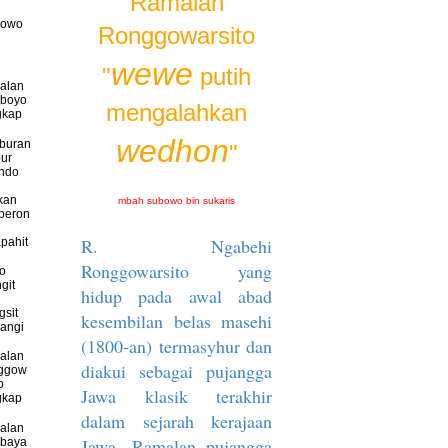
Ramalan
bowo
Ronggowarsito
wewe
"
putih
alan
oboyo
mengalahkan
gkap
wedhon
buran
"
ur
ndo
kan
mbah subowo bin sukaris
beron
R. Ngabehi
pahit
Ronggowarsito yang
io
git
hidup pada awal abad
sit
kesembilan belas masehi
wangi
(1800-an) termasyhur dan
alan
diakui sebagai pujangga
ggow
o
Jawa klasik terakhir
gkap
dalam sejarah kerajaan
alan
Jawa. Ramalan pujangga
abaya