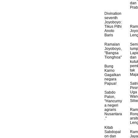
dan
Pra
Divination
seventh
Joyoboyo:
Tikus Pithi
Ram
Anoto
Joy
Baris
Len
Ramalan
Sem
Joyoboyo,
lump
"Bangsa
Lapi
Tionghoa"
dan
kutu
pem
Bung
tak
Karno
Maja
Gagalkan
negara
Papua!
Satr
Pinin
Uga
Sabdo
Wang
Palon,
Sili
"Hancurny
a negeri
agraris
Ram
Nusantara
Ron
."
arsit
Len
Kitab
Sabdopal
Ram
on dan
Jay