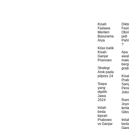
Kisah
Dikta
Fadawa
Fasi
Menteri
Otori
Basurama
jadi
Arya
Pah
?
Kilas balik
Kisah
Apa 
Ganjar
awal
Pranowo
mak
berg
Strategi
grat
Arok pada
pilpres 24
Kisa
Pra
Siapa
San
yang
Pen
dipilih
Joko
Jawa
2024
Ram
Joy
Inilah
tent
beda
Gibr
kiprah
Prabowo
Inila
vs Ganjar
bed
Ganj