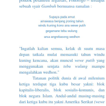
pondok pesantren Tegalsari, Ponorogo -- terdapat
sebuah syair
Gambuh
bernuansa ramalan :
Supaya pada emut
amawasa benjang jroning tahun
windu kuning kono ana wewe putih
gegamane tebu wulung
arsa angrebaseng wedhon
"Ingatlah kalian semua, kelak di suatu masa
depan tatkala mulai memasuki tahun windu
kuning kencana, akan muncul
wewe putih
yang
menggunakan senjata
tebu wulung
mampu
mengalahkan wedhon."
Tatanan politik dunia di awal milenium
ketiga terdapat tiga kubu besar yakni: blok
kapitalis-liberalis, blok sosialis-komunis, dan
blok negara Islam. Andal-andal masing-masing
dari ketiga kubu itu yakni Amerika Serikat
(wewe