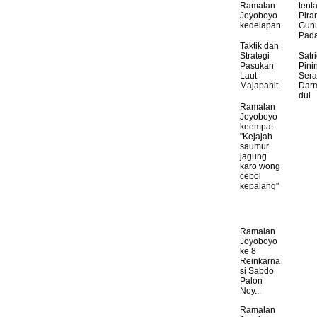
Ramalan
tent
Joyoboyo
Pira
kedelapan
Gun
Pad
Taktik dan
Strategi
Satr
Pasukan
Pinin
Laut
Sera
Majapahit
Dar
dul
Ramalan
Joyoboyo
keempat
"Kejajah
saumur
jagung
karo wong
cebol
kepalang"
Ramalan
Joyoboyo
ke 8
Reinkarna
si Sabdo
Palon
Noy...
Ramalan