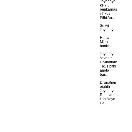
Joyoboyo
ke 7 8
reinkarnas
i Tikus
Pithi An...
Sri Aji
Joyoboyo
Hasta
Mitra
booklist
Joyoboyo
seventh
Divination:
Tikus pithi
anoto
bar...
Divination
eighth
Joyoboyo :
Reincarna
tion Noyo
Ge...