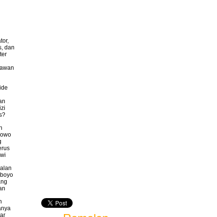
tor,
s, dan
ter
lawan
ide
an
izi
is?
h
bowo
g
erus
wi
alan
oboyo
ang
an
h
anya
ar