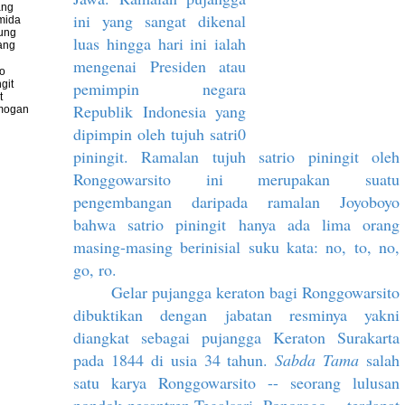
ang
ini yang sangat dikenal
mida
ung
luas hingga hari ini ialah
ang
mengenai Presiden atau
io
pemimpin negara
git
t
Republik Indonesia yang
mogan
dipimpin oleh tujuh satri0
piningit. Ramalan tujuh satrio piningit oleh
Ronggowarsito ini merupakan suatu
pengembangan daripada ramalan Joyoboyo
bahwa satrio piningit hanya ada lima orang
masing-masing berinisial suku kata: no, to, no,
go, ro.
Gelar pujangga keraton bagi Ronggowarsito
dibuktikan dengan jabatan resminya yakni
diangkat sebagai pujangga Keraton Surakarta
pada 1844 di usia 34 tahun.
Sabda Tama
salah
satu karya Ronggowarsito -- seorang lulusan