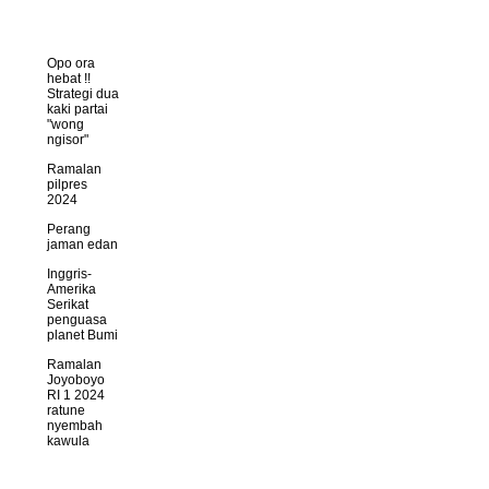
Opo ora
hebat !!
Strategi dua
kaki partai
"wong
ngisor"
Ramalan
pilpres
2024
Perang
jaman edan
Inggris-
Amerika
Serikat
penguasa
planet Bumi
Ramalan
Joyoboyo
RI 1 2024
ratune
nyembah
kawula