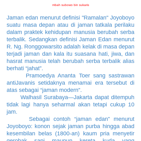
mbah subowo bin sukaris
Jaman edan menurut definisi "Ramalan" Joyoboyo
suatu masa depan atau di jaman tatkala perilaku
dalam praktek kehidupan manusia berubah serba
terbalik. Sedangkan definisi Jaman Edan menurut
R. Ng. Ronggowarsito adalah kelak di masa depan
terjadi jaman dan kala itu suasana hati, jiwa, dan
hasrat manusia telah berubah serba terbalik alias
berhati “jahat”.
Pramoedya Ananta Toer sang sastrawan
antiJavanis setidaknya menamai era tersebut di
atas sebagai “jaman modern”.
Walhasil Surabaya—Jakarta dapat ditempuh
tidak lagi hanya seharmal akan tetapi cukup 10
jam.
Sebagai contoh “jaman edan” menurut
Joyoboyo: konon sejak jaman purba hingga abad
kesembilan belas (1800-an) kaum pria menyetir
gerobak sapi maupun kereta kuda yang