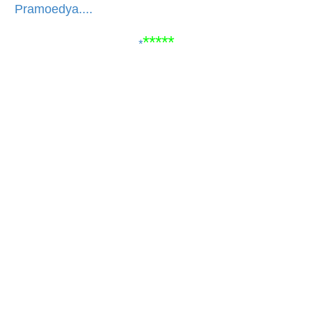
Pramoedya....
*****
*