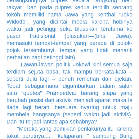
berlangsungnya pilpres secara langsung oleh
rakyat. Dan pada pilpres kedua terpilih seorang
tokoh memiliki nama Jawa yang kenthal “Joko
Widodo”, yang dicintai media karena hobinya
waktu jadi petinggi suka blusukan terutama ke
pasar tradisional (blusukan—(bhs. Jawa):
memasuki tempat-tempat yang berada di pojok-
pojok tersembunyi, tempat yang tidak menarik
perhatian bagi petinggi lain).
Lawan-lawan politik Jokowi kini semua saja
terdiam sejuta basa, tak mampu berkata-kata –
seperti dulu lagi -- penuh remehan dan ejekan.
Tepat sebagaimana digambarkan dalam salah
satu “quotes” Pramoedya: barang siapa yang
berubah posisi dari aktivis menjadi aparat maka ia
tiada lagi berani bersuara nyaring untuk maju
membela bangsanya (seperti waktu jadi aktivis).
Dan itu terjadi lantas apa sebabnya?
“Mereka yang demikian perilakunya itu karena
takut perutnya.... kelaparan, ” sambung Bung