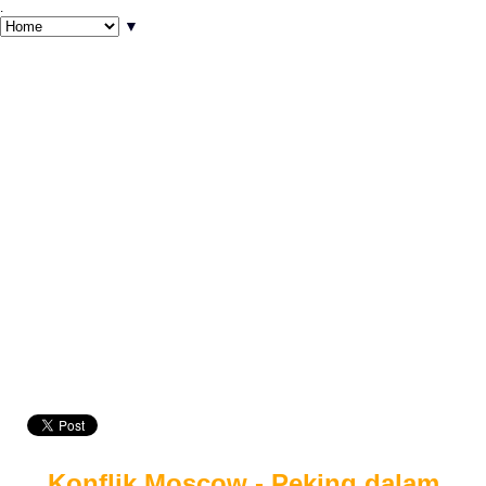
.
▼
Konflik Moscow - Peking dalam