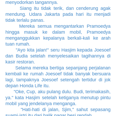
menyodorkan tangannya.
Siang itu tidak terik, dan cenderung agak
mendung. Udara Jakarta pada hari itu menjadi
tidak terlalu panas.
Mereka semua mengantarkan Pramoedya
hingga masuk ke dalam mobil, Pramoedya
menganggukkan kepalanya berkali-kali ke arah
tuan rumah.
"Ayo kita jalan!" seru Hasjim kepada Joesoef
dan Budia setelah menyelesaikan tagihannya di
kasir restoran.
Selama mereka bertiga sepanjang perjalanan
kembali ke rumah Joesoef tidak banyak bersuara
lagi, tampaknya Joesoef setengah tertidur di jok
depan Honda Life itu.
"Oke, Cup, aku pulang dulu. Budi, terimakasih,
ya." kata Hasjim setelah ketiganya menutup pintu
mobil yang jendelanya menganga.
"Hati-hati di jalan, Sjim," sahut sepasang
suami-istri itu dari balik pagar besi rendah.