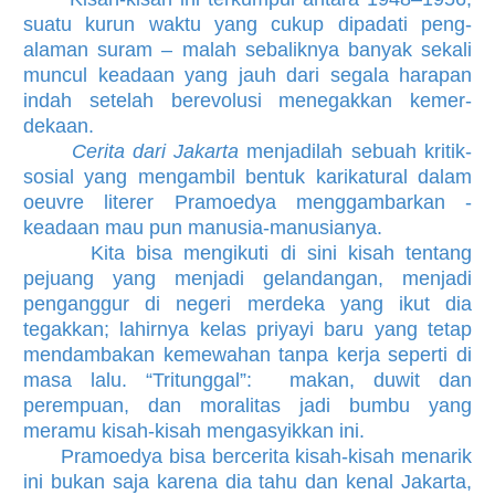
suatu kurun waktu yang cukup dipadati peng­
alaman suram – malah sebalik­nya banyak sekali
muncul keadaan yang jauh dari segala harap­an
indah setelah berevo­lusi menegak­kan kemer­
dekaan.
Cerita dari Jakarta
menjadilah sebuah kritik-
sosial yang meng­ambil bentuk karikatural dalam
oeuvre literer Pramoedya meng­gambarkan ­
keadaan mau pun manusia-manusianya.
Kita bisa mengikuti di sini kisah tentang
pejuang yang menjadi gelandangan, menjadi
penganggur di negeri merdeka yang ikut dia
tegakkan; lahirnya kelas priyayi baru yang tetap
men­dambakan kemewahan tanpa kerja seperti di
masa lalu. “Tritunggal”: makan, duwit dan
perempuan, dan moralitas jadi bumbu yang
meramu kisah-kisah mengasyikkan ini.
Pramoedya bisa bercerita kisah-kisah menarik
ini bukan saja karena dia tahu dan kenal Jakarta,