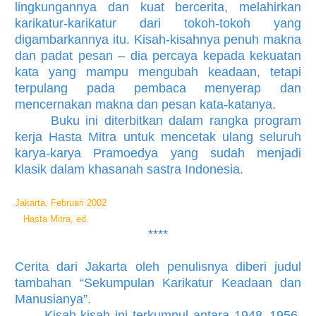
lingkungannya dan kuat bercerita, melahirkan
karikatur-karikatur dari tokoh-tokoh yang
digambarkannya itu. Kisah-kisahnya penuh makna
dan padat pesan – dia percaya kepada kekuatan
kata yang mampu meng­ubah keadaan, tetapi
terpulang pada pembaca menyerap dan
mencernakan makna dan pesan kata-kata­nya.
Buku ini diterbitkan dalam rangka program
kerja Hasta Mitra untuk mencetak ulang seluruh
karya-karya Pramoedya yang
sudah menjadi
klasik dalam khasanah sastra Indonesia.
Jakarta, Februari 2002
Hasta Mitra, ed.
****
Cerita dari Jakarta oleh penu­lisnya diberi judul
tambah­an “Sekum­pulan Karikatur Keadaan dan
Manu­sianya”.
Kisah-kisah ini terkumpul antara 1948–1956,