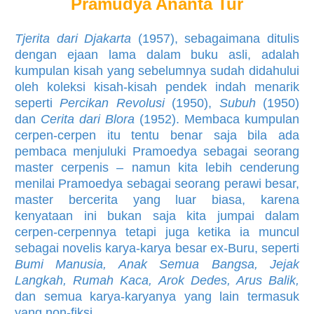
Pramudya Ananta Tur
Tjerita dari Djakarta
(1957), sebagaimana ditulis
dengan ejaan lama dalam buku asli, adalah
kumpulan kisah yang sebelumnya sudah didahului
oleh koleksi kisah-kisah pendek indah menarik
seperti
Percikan Revolusi
(1950),
Subuh
(1950)
dan
Ceri­ta dari Blora
(1952). Membaca kumpul­an
cerpen-cerpen itu tentu benar saja bila ada
pembaca menjuluki Pramoedya sebagai se­orang
master cerpenis – namun kita lebih cenderung
menilai Pramoedya sebagai se­orang perawi besar,
master bercerita yang luar biasa, karena
kenyataan ini bukan saja kita jumpai dalam
cerpen-cerpennya tetapi juga ketika ia muncul
sebagai novelis karya-karya besar ex-Buru, se­perti
Bumi Manusia, Anak Semua Bangsa, Jejak
Langkah, Rumah Kaca, Arok Dedes, Arus Balik,
dan semua karya-karyanya yang lain termasuk
yang non-fiksi.